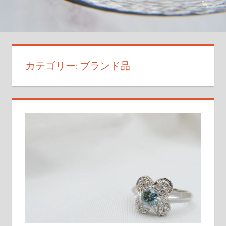
大
切
な
一
枚
カテゴリー:
ブランド品
を
次
の
世
代
へ
つ
な
ぐ
新
し
い