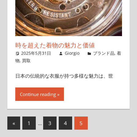
時を超えた着物の魅力と価値
2025年5月31日
Giorgio
ブランド品
,
着
物
,
買取
日本の伝統的な衣服が持つ多様な魅力は、世
Continue reading
投
前
«
1
…
3
4
5
の
稿