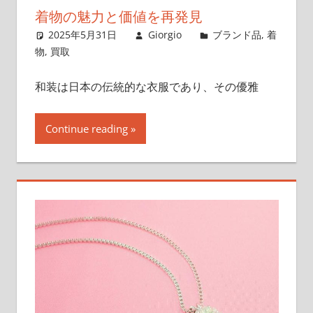
取
着物の魅力と価値を再発見
引
2025年5月31日
Giorgio
ブランド品
,
着
の
物
,
買取
ス
タ
和装は日本の伝統的な衣服であり、その優雅
イ
ル。
Continue reading