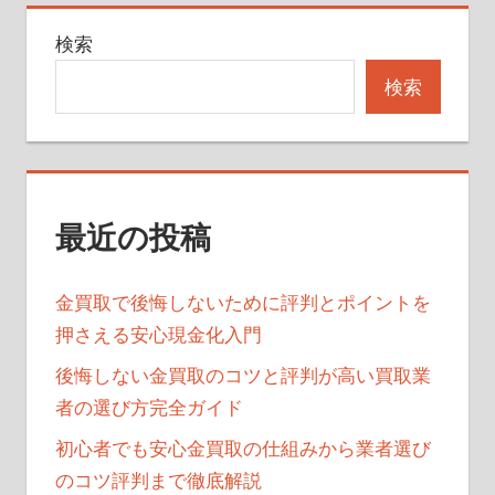
記
の
検索
事
ペ
検索
ー
ジ
送
最近の投稿
り
金買取で後悔しないために評判とポイントを
押さえる安心現金化入門
後悔しない金買取のコツと評判が高い買取業
者の選び方完全ガイド
初心者でも安心金買取の仕組みから業者選び
のコツ評判まで徹底解説