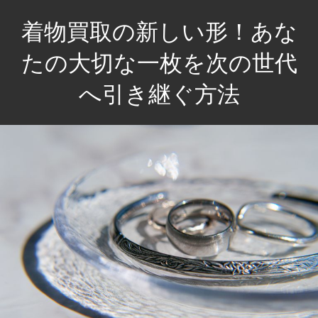
コ
着物買取の新しい形！あな
ン
テ
たの大切な一枚を次の世代
ン
へ引き継ぐ方法
ツ
へ
あ
ス
な
キ
た
ッ
の
プ
思
い
出
を
未
来
へ。