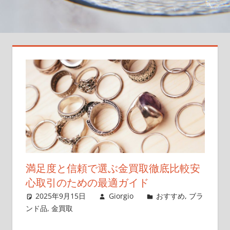
大
切
な
一
枚
を
次
の
世
代
へ
つ
な
満足度と信頼で選ぶ金買取徹底比較安
ぐ
心取引のための最適ガイド
新
2025年9月15日
Giorgio
おすすめ
,
ブラ
し
ンド品
,
金買取
い