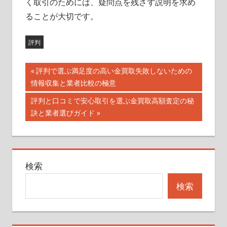
く取引のためには、疑問点を残さず説明を求め
ることが大切です。
評判
投
前
評判で選ぶ満足度の高い金買取失敗しないための
の
情報収集と業者比較の極意
稿
記
次
評判と口コミで安心取引を選ぶ金買取高額査定の秘
ナ
事:
の
訣と業者選びガイド
記
ビ
事:
ゲ
検索
ー
検索
シ
ョ