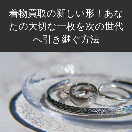
コ
着物買取の新しい形！あな
ン
テ
たの大切な一枚を次の世代
ン
へ引き継ぐ方法
ツ
へ
あ
ス
な
キ
た
ッ
の
プ
思
い
出
を
未
来
へ。