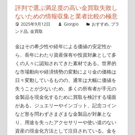
取
評判で選ぶ満足度の高い金買取失敗し
引
ないための情報収集と業者比較の極意
の
2025年9月12日
Giorgio
おすすめ
,
ブラ
ス
ンド品
,
金買取
タ
イ
金はその希少性や経年による価値の安定性か
ル。
ら、長年にわたり資産保有や投資対象として多
くの人々に認知されてきた素材である。
世界的
な市場動向や経済情勢の変動により金の価格は
日々変動しているものの、通常は大幅に価値を
失うことが少ないため、多くの所有者が手元の
金製品を現金化するために買取を検討する場面
がある。ジュエリーやインゴット、記念コイン
など形を問わずさまざまな金製品が対象とな
り、用途を失ったアクセサリーや使い道のない
資産の現金化方法として注目されている。金を