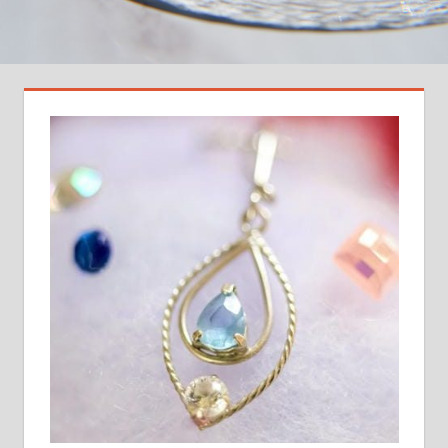
大
切
な
一
枚
を
次
の
世
代
へ
つ
な
ぐ
新
し
い