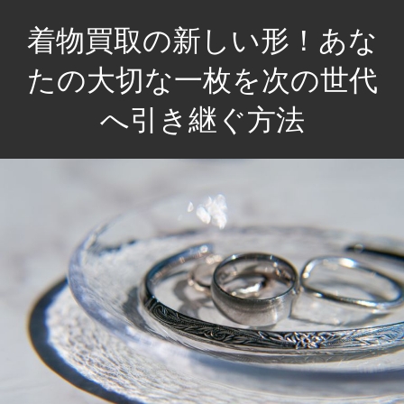
コ
着物買取の新しい形！あな
ン
テ
たの大切な一枚を次の世代
ン
へ引き継ぐ方法
ツ
へ
あ
ス
な
キ
た
ッ
の
プ
思
い
出
を
未
来
へ。