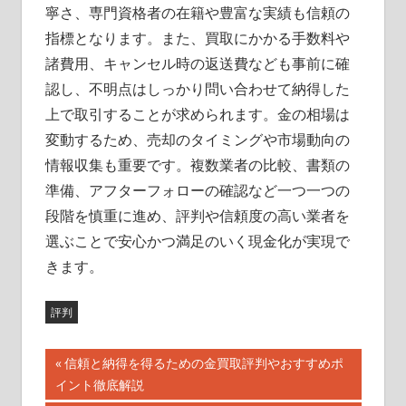
寧さ、専門資格者の在籍や豊富な実績も信頼の
指標となります。また、買取にかかる手数料や
諸費用、キャンセル時の返送費なども事前に確
認し、不明点はしっかり問い合わせて納得した
上で取引することが求められます。金の相場は
変動するため、売却のタイミングや市場動向の
情報収集も重要です。複数業者の比較、書類の
準備、アフターフォローの確認など一つ一つの
段階を慎重に進め、評判や信頼度の高い業者を
選ぶことで安心かつ満足のいく現金化が実現で
きます。
評判
投
前
信頼と納得を得るための金買取評判やおすすめポ
の
イント徹底解説
稿
記