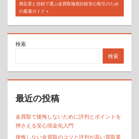
次
満足度と信頼で選ぶ金買取徹底比較安心取引のため
ナ
事:
の
の最適ガイド
記
ビ
事:
ゲ
検索
ー
検索
シ
ョ
ン
最近の投稿
金買取で後悔しないために評判とポイントを
押さえる安心現金化入門
後悔しない金買取のコツと評判が高い買取業