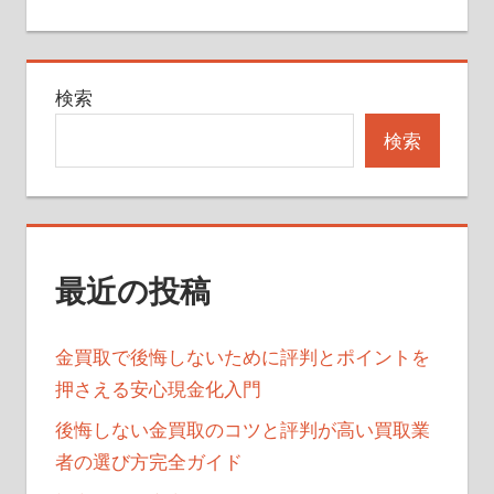
記
ビ
事:
ゲ
検索
ー
検索
シ
ョ
ン
最近の投稿
金買取で後悔しないために評判とポイントを
押さえる安心現金化入門
後悔しない金買取のコツと評判が高い買取業
者の選び方完全ガイド