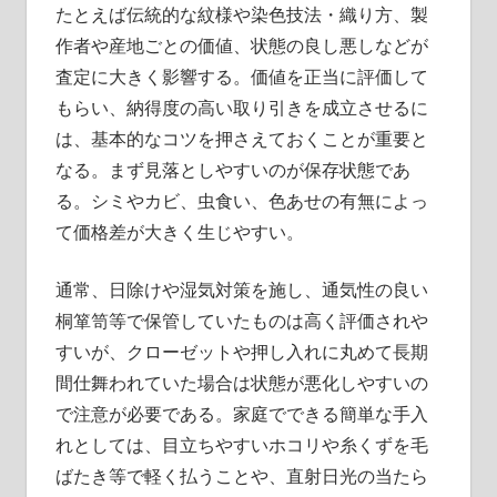
たとえば伝統的な紋様や染色技法・織り方、製
作者や産地ごとの価値、状態の良し悪しなどが
査定に大きく影響する。価値を正当に評価して
もらい、納得度の高い取り引きを成立させるに
は、基本的なコツを押さえておくことが重要と
なる。まず見落としやすいのが保存状態であ
る。シミやカビ、虫食い、色あせの有無によっ
て価格差が大きく生じやすい。
通常、日除けや湿気対策を施し、通気性の良い
桐箪笥等で保管していたものは高く評価されや
すいが、クローゼットや押し入れに丸めて長期
間仕舞われていた場合は状態が悪化しやすいの
で注意が必要である。家庭でできる簡単な手入
れとしては、目立ちやすいホコリや糸くずを毛
ばたき等で軽く払うことや、直射日光の当たら