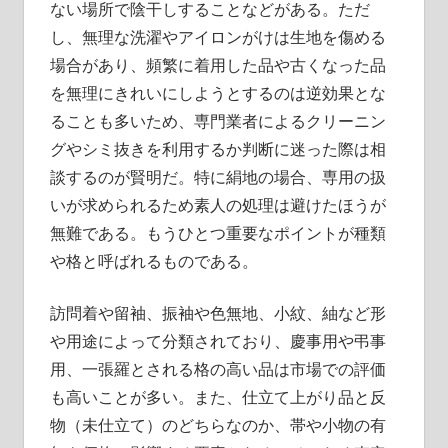
ない場所で陰干しすることなどがある。ただ
し、無理な洗濯やアイロンがけは生地を傷める
場合があり、頻繁に着用した品や古くなった品
を無理にきれいにしようとするのは逆効果とな
ることも多いため、専門業者によるクリーニン
グやシミ抜きを利用するか判断に迷った際は相
談するのが賢明だ。特に絹地の場合、専用の扱
いが求められるため素人の処理は避けたほうが
無難である。もうひとつ重要なポイントが種類
や格と呼ばれるものである。
訪問着や留袖、振袖や色無地、小紋、紬など形
や用途によって分類されており、慶事用や弔事
用、一張羅とされる格の高い品は市場での評価
も高いことが多い。また、仕立て上がり品と反
物（未仕立て）のどちらなのか、帯や小物の有