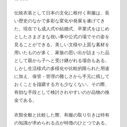
取
引
伝統衣装として日本の文化に根付く和服は、長
の
い歴史のなかで多彩な変化や発展を遂げてき
ス
た。
現在でも成人式や結婚式、卒業式をはじめ
タ
としたさまざまな祝い事や公式の場でその姿を
イ
見ることができる。美しい文様や上質な素材を
ル。
用いたものが多く、家族の思い出が詰まった品
として親から子へと受け継がれる場合もある。
しかし生活様式の多様化や比較的限られた用途
に加え、保管・管理の難しさから手元に残して
おくことを躊躇する方も少なくない。その際、
有効な手段として検討されやすいのが品物の換
金である。
衣類全般と比較した際、和服の取り引きは特有
の知識が求められる点が特徴のひとつである。