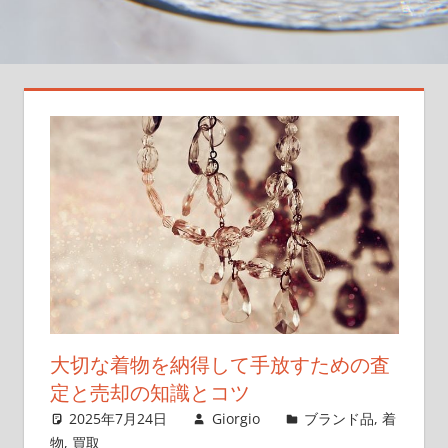
大
切
な
一
枚
を
次
の
世
代
へ
つ
な
ぐ
大切な着物を納得して手放すための査
新
定と売却の知識とコツ
し
2025年7月24日
Giorgio
ブランド品
,
着
い
物
,
買取