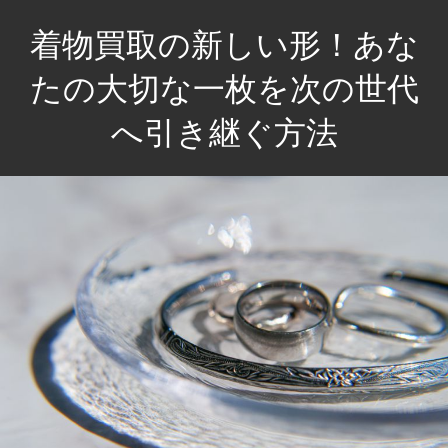
コ
着物買取の新しい形！あな
ン
テ
たの大切な一枚を次の世代
ン
へ引き継ぐ方法
ツ
へ
あ
ス
な
キ
た
ッ
の
プ
思
い
出
を
未
来
へ。