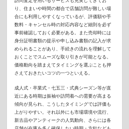
訪問査定を用いるサービスも充実してきてお
り、住まいや時間の都合で店舗訪問が難しい場
合にも利用しやすくなっているが、評価額や手
数料・キャンセル時の対応内容など細則を必ず
事前確認しておく必要がある。また売却時には
身分証明書類の提示や申し込み書類の記入が求
められることがあり、手続きの流れを理解して
おくことでスムーズな取り引きが可能となる。
価格動向を踏まえてタイミングを選ぶことも押
さえておきたいコツの一つといえる。
成人式・卒業式・七五三・式典シーズン等が直
近にある時期は振袖や訪問着への需要が高まる
傾向が見られ、こうしたタイミングでは評価も
上がりやすい。それ以外にも市場環境や流行、
新古品やアンティークの人気動向、さらには各
店舗が在庫を多く確保したい時期・方針なども