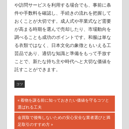
や訪問サービスを利用する場合でも、事前に条
件や手数料を確認し、手続きの流れを把握して
おくことが大切です。成人式や卒業式など需要
が高まる時期を選んで売却したり、市場動向を
調べることも成功のポイントです。和服は単な
る衣類ではなく、日本文化の象徴ともいえる工
芸品であり、適切な知識と準備をもって手放す
ことで、新たな持ち主や時代へと大切な価値を
託すことができます。
コツ
投
前
着物を譲る前に知っておきたい価値を守るコツと
の
選ばれる工夫
稿
記
次
金買取で後悔しないための安心安全な業者選びと満
ナ
事:
の
足取引のすすめ方