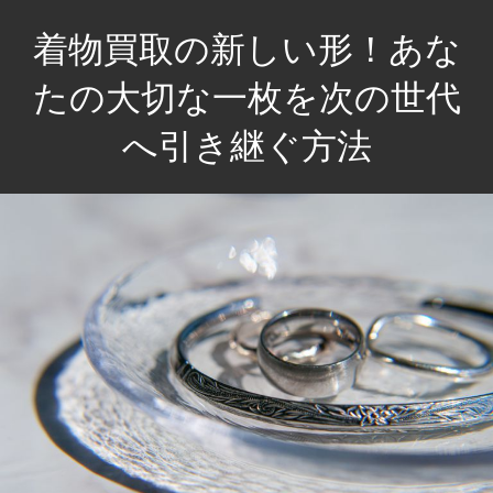
コ
着物買取の新しい形！あな
ン
テ
たの大切な一枚を次の世代
ン
へ引き継ぐ方法
ツ
へ
あ
ス
な
キ
た
ッ
の
プ
思
い
出
を
未
来
へ。