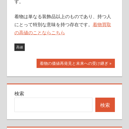
す。
着物は単なる装飾品以上のものであり、持つ人
にとって特別な意味を持つ存在です。
着物買取
の高値のことならこちら
高値
投
次
着物の価値再発見と未来への受け継ぎ
の
稿
記
ナ
事:
検索
ビ
検索
ゲ
ー