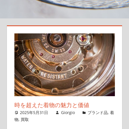
大
切
な
一
枚
を
次
の
世
代
へ
つ
な
ぐ
時を超えた着物の魅力と価値
新
2025年5月31日
Giorgio
ブランド品
,
着
し
物
,
買取
い