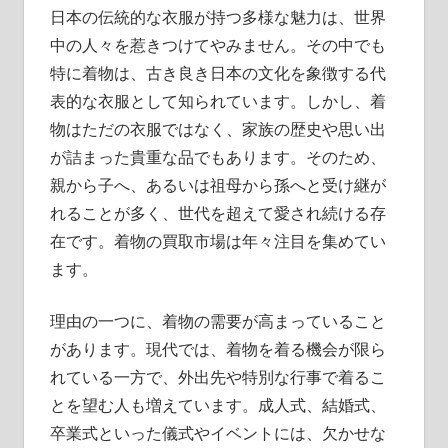
取
日本の伝統的な衣服が持つ多様な魅力は、世界
引
中の人々を惹きつけてやみません。
その中でも
の
特に着物は、古き良き日本の文化を象徴する代
ス
表的な衣服として知られています。しかし、着
タ
物はただの衣服ではなく、家族の歴史や思い出
イ
が詰まった貴重な品でもあります。そのため、
ル。
親から子へ、あるいは祖母から孫へと受け継が
れることが多く、世代を超えて愛され続ける存
在です。着物の買取市場は年々注目を集めてい
ます。
理由の一つに、着物の需要が高まっていること
があります。現代では、着物を着る機会が限ら
れている一方で、外出先や特別な行事で着るこ
とを望む人も増えています。成人式、結婚式、
卒業式といった儀式やイベントには、欠かせな